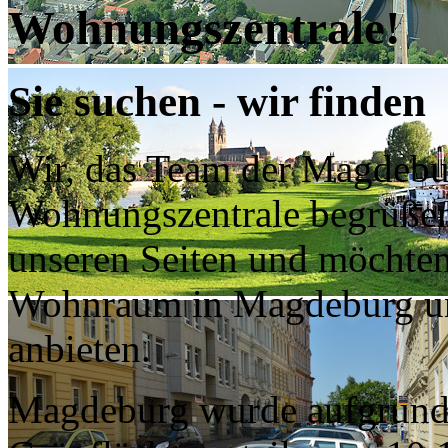
Wohnungszentrale!
Sie suchen - wir finden
Wir, das Team der Magdebu
Wohnungszentrale begrüßen
unseren Seiten und möchten
Wohnraum in Magdeburg u
anbieten.
Magdeburg wurde aufgrund