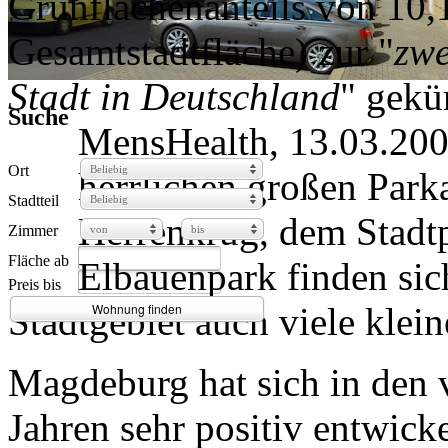
Grünflächenanteils von 10,
Gesamtstadtfläche) zur "
zwe
Stadt in Deutschland
" gekü
Suche
MensHealth, 13.03.200
Ort
Beliebig
herrlichen großen Park
Stadtteil
Beliebig
Herrenkrug, dem Stadt
Zimmer
von
bis
Fläche ab
Elbauenpark finden sic
Preis bis
Stadtgebiet auch viele klei
Wohnung finden
Magdeburg hat sich in den
Jahren sehr positiv entwick