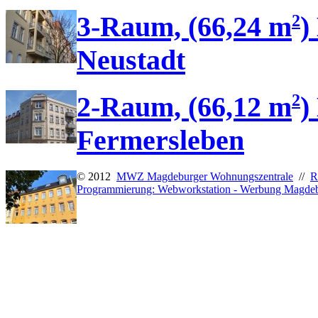
2
3-Raum, (66,24 m
)
Neustadt
2
2-Raum, (66,12 m
)
Fermersleben
© 2012
MWZ Magdeburger Wohnungszentrale
//
R
Programmierung: Webworkstation - Werbung Magde