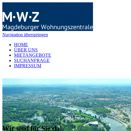
Navigation überspringen
HOME
ÜBER UNS
MIETANGEBOTE
SUCHANFRAGE
IMPRESSUM
Wir sind für Sie da!