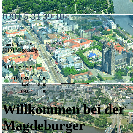
0391 5 31 39 10
Haeckelstraße 9a
39104 Magdeburg
Öffnungszeiten
Mo - Do
09:00 - 13:00
14:00 - 18:00
Fr
09:00 - 17:00
Willkommen bei der
Magdeburger